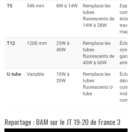
T5
546 mm
8W à 14W
Remplace les
Espa
tubes
compa
fluorescents de
éclai
14W à 28W
travail
maga
T12
1200 mm
25W à
Remplace les
Éclai
40W
tubes
zone,
fluorescents de
garag
40W à 60W
entre
U-tube
Variable
10W à
Remplace les
Éclai
20W
tubes
décora
fluorescents U-
cuisin
tube
instal
comp
Reportage : BAM sur le JT 19-20 de France 3