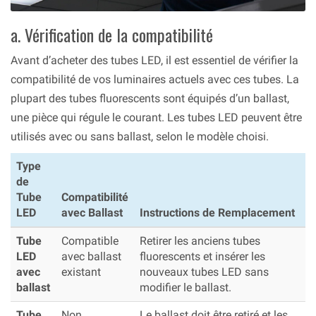
a. Vérification de la compatibilité
Avant d’acheter des tubes LED, il est essentiel de vérifier la
compatibilité de vos luminaires actuels avec ces tubes. La
plupart des tubes fluorescents sont équipés d’un ballast,
une pièce qui régule le courant. Les tubes LED peuvent être
utilisés avec ou sans ballast, selon le modèle choisi.
Type
de
Tube
Compatibilité
LED
avec Ballast
Instructions de Remplacement
Tube
Compatible
Retirer les anciens tubes
LED
avec ballast
fluorescents et insérer les
avec
existant
nouveaux tubes LED sans
ballast
modifier le ballast.
Tube
Non
Le ballast doit être retiré et les