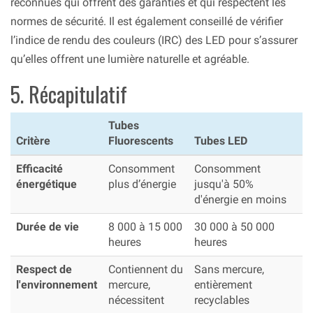
reconnues qui offrent des garanties et qui respectent les
normes de sécurité. Il est également conseillé de vérifier
l’indice de rendu des couleurs (IRC) des LED pour s’assurer
qu’elles offrent une lumière naturelle et agréable.
5. Récapitulatif
Tubes
Critère
Fluorescents
Tubes LED
Efficacité
Consomment
Consomment
énergétique
plus d’énergie
jusqu'à 50%
d'énergie en moins
Durée de vie
8 000 à 15 000
30 000 à 50 000
heures
heures
Respect de
Contiennent du
Sans mercure,
l'environnement
mercure,
entièrement
nécessitent
recyclables