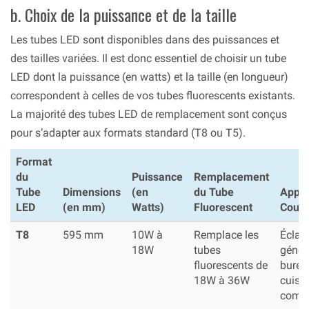
b. Choix de la puissance et de la taille
Les tubes LED sont disponibles dans des puissances et
des tailles variées. Il est donc essentiel de choisir un tube
LED dont la puissance (en watts) et la taille (en longueur)
correspondent à celles de vos tubes fluorescents existants.
La majorité des tubes LED de remplacement sont conçus
pour s’adapter aux formats standard (T8 ou T5).
Format
du
Puissance
Remplacement
Tube
Dimensions
(en
du Tube
Appli
LED
(en mm)
Watts)
Fluorescent
Coura
T8
595 mm
10W à
Remplace les
Éclai
18W
tubes
généra
fluorescents de
burea
18W à 36W
cuisin
comm