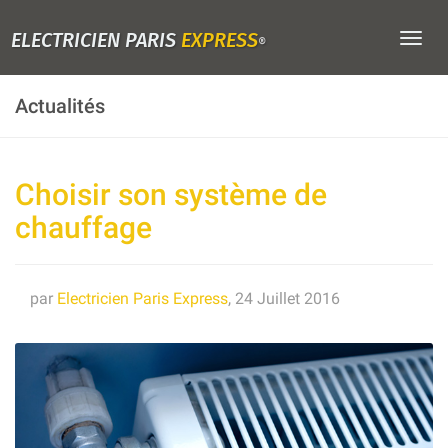
ELECTRICIEN PARIS
EXPRESS
Togg
®
navig
Actualités
Choisir son système de
chauffage
par
Electricien Paris Express
, 24 Juillet 2016